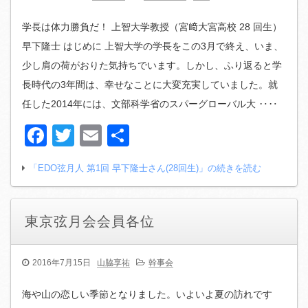
学長は体力勝負だ！ 上智大学教授（宮﨑大宮高校 28 回生）
早下隆士 はじめに 上智大学の学長をこの3月で終え、いま、
少し肩の荷がおりた気持ちでいます。しかし、ふり返ると学
長時代の3年間は、幸せなことに大変充実していました。就
任した2014年には、文部科学省のスパーグローバル大 ‥‥
Facebook
Twitter
Email
共
有
「EDO弦月人 第1回 早下隆士さん(28回生)」の続きを読む
東京弦月会会員各位
2016年7月15日
山脇享祐
幹事会
海や山の恋しい季節となりました。いよいよ夏の訪れです