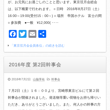
が、お元気にお過ごしのことと思います。東京弦月会総会
は、以下概要で行われます。 ○ 日時 2016年8月27日（土）
16:00～19:00(受付15：00～) ○ 場所 帝国ホテル 富士の間
○ 参加費 ●一般 ¥12,000( ‥‥
Facebook
Twitter
Email
共
有
「東京弦月会会員各位」の続きを読む
2016年度 第2回幹事会
2016年7月2日
山脇享祐
幹事会
７月2日（土）１６：００より、宮崎県東京ビルにて第２回
幹事会が開催されました。発送物等重い荷物をお持ち帰りい
ただき、ありがとうございました。また、何人かの幹事の方