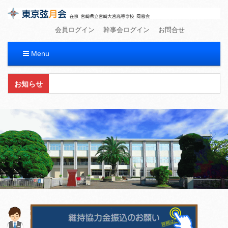
東京弦月会
在京 宮崎県立宮崎大宮高等学校 同窓会
会員ログイン
幹事会ログイン
お問合せ
Menu
コ
お知らせ
ン
テ
ン
ツ
へ
移
動