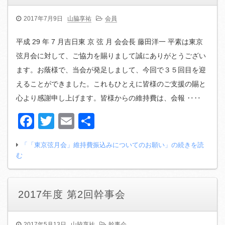
2017年7月9日
山脇享祐
会員
平成 29 年 7 月吉日東 京 弦 月 会会長 藤田洋一 平素は東京
弦月会に対して、ご協力を賜りまして誠にありがとうござい
ます。お蔭様で、当会が発足しまして、今回で３５回目を迎
えることができました。これもひとえに皆様のご支援の賜と
心より感謝申し上げます。皆様からの維持費は、会報 ‥‥
Facebook
Twitter
Email
共
有
「「東京弦月会」維持費振込みについてのお願い」の続きを読
む
2017年度 第2回幹事会
2017年5月13日
山脇享祐
幹事会