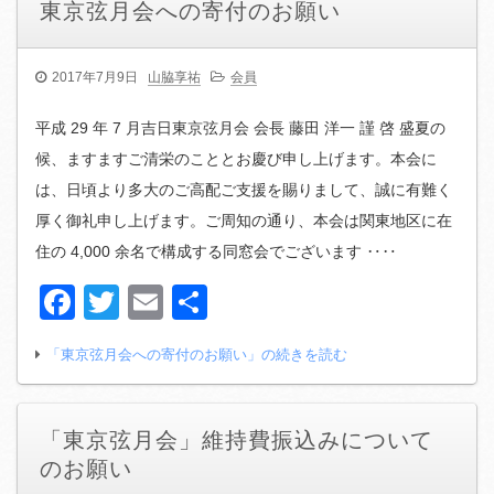
東京弦月会への寄付のお願い
2017年7月9日
山脇享祐
会員
平成 29 年 7 月吉日東京弦月会 会長 藤田 洋一 謹 啓 盛夏の
候、ますますご清栄のこととお慶び申し上げます。本会に
は、日頃より多大のご高配ご支援を賜りまして、誠に有難く
厚く御礼申し上げます。ご周知の通り、本会は関東地区に在
住の 4,000 余名で構成する同窓会でございます ‥‥
Facebook
Twitter
Email
共
有
「東京弦月会への寄付のお願い」の続きを読む
「東京弦月会」維持費振込みについて
のお願い