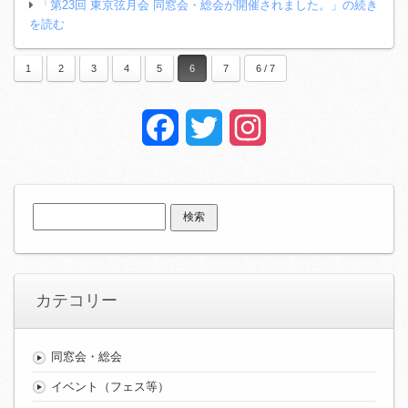
「第23回 東京弦月会 同窓会・総会が開催されました。」の続き
を読む
1
2
3
4
5
6
7
6 / 7
Facebook
Twitter
Instagram
検
索:
カテコリー
同窓会・総会
イベント（フェス等）