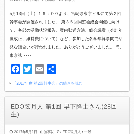
5月13日（土）１６：００より、宮崎県東京ビルにて第２回
幹事会が開催されました。 第３５回同窓会総会開催に向け
て、各部の活動状況報告、案内郵送方法、総会議案（会計年
度改正、維持費について）など、参加した各学年幹事間で活
発な話合いが行われました。ありがとうございました。 尚、
東京弦 ‥‥
Facebook
Twitter
Email
共
有
「2017年度 第2回幹事会」の続きを読む
EDO弦月人 第1回 早下隆士さん(28回
生)
2017年5月1日
山脇享祐
EDO弦月人
•
一般