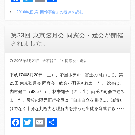
有
「2016年度 第1回幹事会」の続きを読む
第23回 東京弦月会 同窓会・総会が開催
されました。
2005年8月21日
大石裕子
同窓会・総会
平成17年8月20日（土）、帝国ホテル「富士の間」にて、第
23回 東京弦月会 同窓会・総会が開催されました。 総会は、
内村健二（48回生）、林未知子（21回生）両氏の司会で進み
ました。母校の隈元正行校長は「自主自立を目標に、知識だ
けでなく十分な判断力と理解力を持った生徒を育成する ‥‥
Facebook
Twitter
Email
共
有