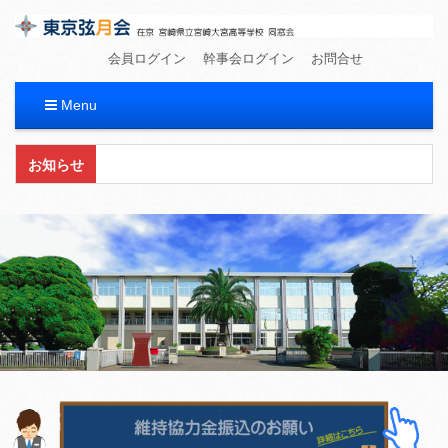
東京弦月会
在京 宮崎県立宮崎大宮高等学校 同窓会
会員ログイン
幹事会ログイン
お問合せ
Menu
コ
お知らせ
ン
テ
ン
ツ
へ
移
動