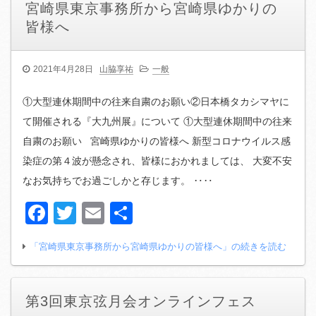
宮崎県東京事務所から宮崎県ゆかりの
皆様へ
2021年4月28日
山脇享祐
一般
①大型連休期間中の往来自粛のお願い②日本橋タカシマヤに
て開催される『大九州展』について ①大型連休期間中の往来
自粛のお願い 宮崎県ゆかりの皆様へ 新型コロナウイルス感
染症の第４波が懸念され、皆様におかれましては、 大変不安
なお気持ちでお過ごしかと存じます。 ‥‥
Facebook
Twitter
Email
共
有
「宮崎県東京事務所から宮崎県ゆかりの皆様へ」の続きを読む
第3回東京弦月会オンラインフェス