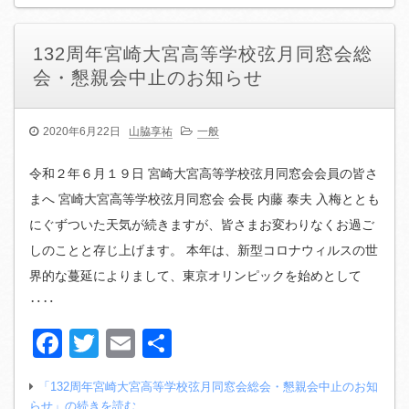
132周年宮崎大宮高等学校弦月同窓会総
会・懇親会中止のお知らせ
2020年6月22日
山脇享祐
一般
令和２年６月１９日 宮崎大宮高等学校弦月同窓会会員の皆さ
まへ 宮崎大宮高等学校弦月同窓会 会長 内藤 泰夫 入梅ととも
にぐずついた天気が続きますが、皆さまお変わりなくお過ご
しのことと存じ上げます。 本年は、新型コロナウィルスの世
界的な蔓延によりまして、東京オリンピックを始めとして
‥‥
Facebook
Twitter
Email
共
有
「132周年宮崎大宮高等学校弦月同窓会総会・懇親会中止のお知
らせ」の続きを読む