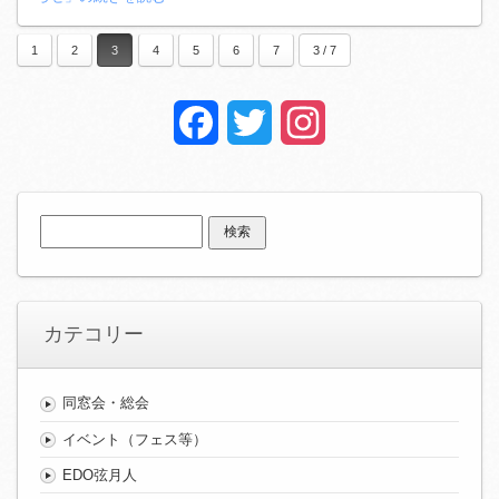
1
2
3
4
5
6
7
3 / 7
Facebook
Twitter
Instagram
検
索:
カテコリー
同窓会・総会
イベント（フェス等）
EDO弦月人