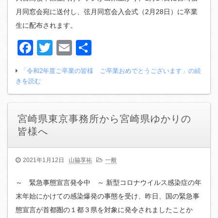
月同窓会宛に送付し、弦月同窓会入会式（2月28日）に卒業
生に配布されます。
Facebook
Twitter
Email
共
有
「令和2年度ご卒業の皆様 ご卒業おめでとうございます」の続
きを読む
宮崎県東京事務所から宮崎県ゆかりの
皆様へ
2021年1月12日
山脇享祐
一般
～ 緊急事態宣言発令中 ～ 新型コロナウイルス感染症の年
末年始にかけての感染爆発の事態を受け、昨日、国の緊急事
態宣言が首都圏の１都３県を対象に発令されましたことか