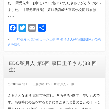
た。 隈元先生、お忙しい中ご協力いただきありがとうござい
ました。 【隈元正行氏】 第14代宮崎大宮高校校長 現在は、
‥‥
Facebook
Twitter
Email
共
有
「EDO弦月人 第6回 カーシュ(田中)幹子さん(42回生)追悼」の続
きを読む
EDO弦月人 第5回 森田圭子さん(33 回
生)
2019年7月1日
山脇享祐
EDO弦月人
•
一般
ふるさとなまり 宮崎市を離れ、そろそろ 40 年、早いもので
す。高校時代の話をするときにまださほど昔のことのように
思えなくて 20 年前くらいかな、と口に出してみますと、