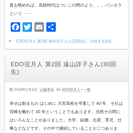
真を眺めれば、高校時代はついこの間のよう。。。バンカラ
という ‥‥
Facebook
Twitter
Email
共
有
「EDO弦月人 第3回 壷井浩子さん(25回生)」の続きを読む
EDO弦月人 第2回 遠山詳子さん(30回
生)
2018年1月1日
山脇享祐
EDO弦月人
•
一般
幸せは創るもの はじめに 大宮高校を卒業して 40 年、それは
宮崎を離れて 40 年ということでもあります。当然その間に
はいろんなことがありました。大学、結婚、出産、育児、仕
事などなどです。その中で継続していることが二つありま