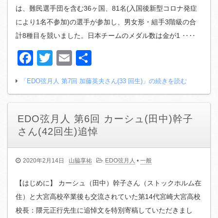
は、難民選手団を含む36ヶ国、81名(入国後新型コロナ発症
により1名不参加)の選手が参加し、男女形・組手3階級の合
計8種目を競いました。日本チームのメダル数は金が1 ‥‥
Facebook
Twitter
Email
共
有
「EDO弦月人 第7回 加藤英夫さん(33 回生)」の続きを読む
EDO弦月人 第6回 カーシュ(田中)幹子
さん(42回生)追悼
2020年2月14日
山脇享祐
EDO弦月人
•
一般
【はじめに】 カーシュ（田中）幹子さん（ストックホルム在
住）と大宮高校卒業後も交流されていた第14代宮崎大宮高校
校長：隈元正行先生に追悼文を特別寄稿していただきまし