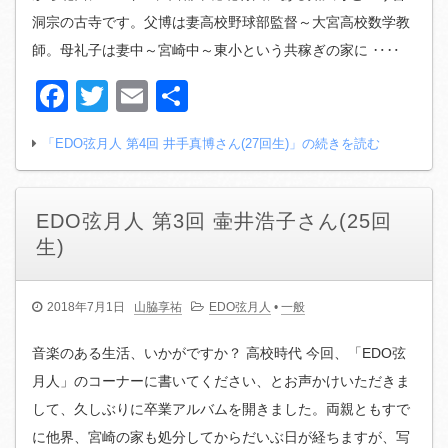
洞宗の古寺です。父博は妻高校野球部監督～大宮高校数学教
師。母礼子は妻中～宮崎中～東小という共稼ぎの家に ‥‥
Facebook
Twitter
Email
共
有
「EDO弦月人 第4回 井手真博さん(27回生)」の続きを読む
EDO弦月人 第3回 壷井浩子さん(25回
生)
2018年7月1日
山脇享祐
EDO弦月人
•
一般
音楽のある生活、いかがですか？ 高校時代 今回、「EDO弦
月人」のコーナーに書いてください、とお声かけいただきま
して、久しぶりに卒業アルバムを開きました。両親ともすで
に他界、宮崎の家も処分してからだいぶ日が経ちますが、写