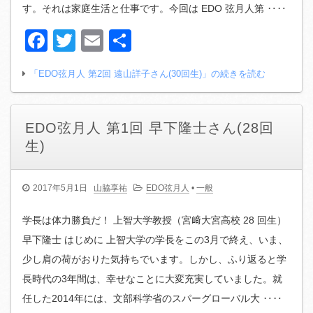
す。それは家庭生活と仕事です。今回は EDO 弦月人第 ‥‥
Facebook
Twitter
Email
共
有
「EDO弦月人 第2回 遠山詳子さん(30回生)」の続きを読む
EDO弦月人 第1回 早下隆士さん(28回
生)
2017年5月1日
山脇享祐
EDO弦月人
•
一般
学長は体力勝負だ！ 上智大学教授（宮﨑大宮高校 28 回生）
早下隆士 はじめに 上智大学の学長をこの3月で終え、いま、
少し肩の荷がおりた気持ちでいます。しかし、ふり返ると学
長時代の3年間は、幸せなことに大変充実していました。就
任した2014年には、文部科学省のスパーグローバル大 ‥‥