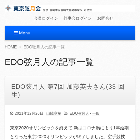
東京弦月会
在京 宮崎県立宮崎大宮高等学校 同窓会
会員ログイン
幹事会ログイン
お問合せ
Menu
コ
HOME
EDO弦月人の記事一覧
ン
テ
EDO弦月人の記事一覧
ン
ツ
へ
移
EDO弦月人 第7回 加藤英夫さん(33 回
動
生)
2021年12月26日
山脇享祐
EDO弦月人
•
一般
東京2020オリンピックを終えて 新型コロナ渦により1年延期
となった東京2020オリンピックが終了しました。空手競技