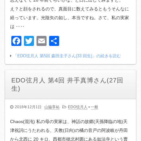
え？と顔をされるので、真面目に数えてみるともうそんなに
経っています。光陰矢の如し、本当ですね。さて、私の実家
は ‥‥
Facebook
Twitter
Email
共
有
「EDO弦月人 第5回 森田圭子さん(33 回生)」の続きを読む
EDO弦月人 第4回 井手真博さん(27回
生)
2018年12月1日
山脇享祐
EDO弦月人
•
一般
Chaos(混沌) 私の母の実家は、神話の故郷(天孫降臨の地)天
津祝詞にうたわれる、天教(日向)の橘の音戸の阿波岐が丹田
から北西に 20 キロ、西都市穂北村囲にある如法寺という曹