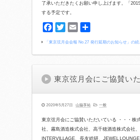
了承いただきたくお願い申し上げます。「201
する予定です。
Facebook
Twitter
Email
共
有
「東京弦月会会報 No.27 発行延期のお知らせ」の
東京弦月会にご協賛い
2020年5月27日
山脇享祐
一般
東京弦月会にご協賛いただいている ・・・株
社、霧島酒造株式会社、高千穂酒造株式会社、
INTERVILLAGE、長友総研、JEWEL LOUN