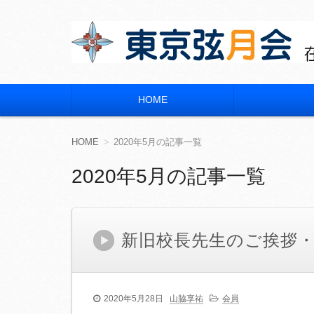
東京弦月会
在京 宮崎県立宮崎大宮高等学校 同窓会
HOME
コ
ン
テ
ン
HOME
2020年5月の記事一覧
ツ
へ
2020年5月の記事一覧
移
動
新旧校長先生のご挨拶
2020年5月28日
山脇享祐
会員