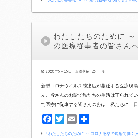
わたしたちのために ～
の医療従事者の皆さんへ
2020年5月15日
山脇享祐
一般
新型コロナウイルス感染症が蔓延する医療現場
ん、皆さんのお陰で私たちの生活は守られてい
で医療に従事する皆さんの姿は、私たちに、日
Facebook
Twitter
Email
共
有
「わたしたちのために ～ コロナ感染の現場で働く