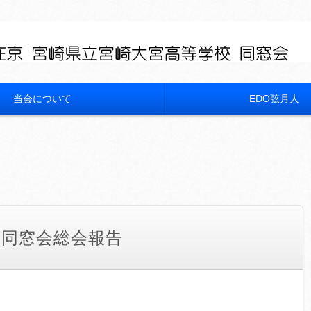
当会について
EDO弦月人
・同窓会総会報告