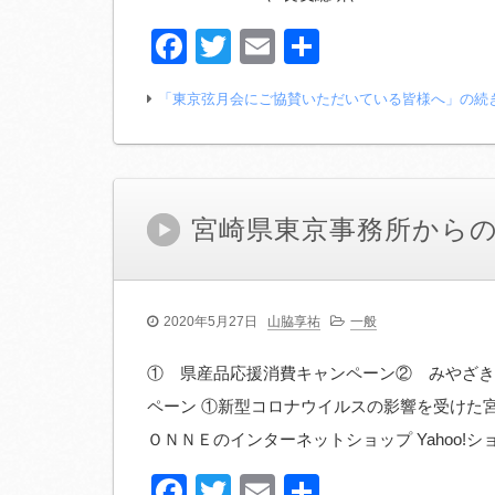
Facebook
Twitter
Email
共
有
「東京弦月会にご協賛いただいている皆様へ」の続
宮崎県東京事務所から
2020年5月27日
山脇享祐
一般
① 県産品応援消費キャンペーン② みやざき
ペーン ①新型コロナウイルスの影響を受けた
ＯＮＮＥのインターネットショップ Yahoo!
Facebook
Twitter
Email
共