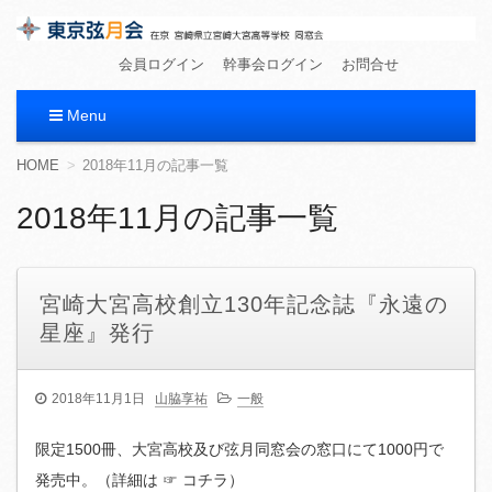
東京弦月会
在京 宮崎県立宮崎大宮高等学校 同窓会
会員ログイン
幹事会ログイン
お問合せ
Menu
コ
HOME
2018年11月の記事一覧
ン
テ
2018年11月の記事一覧
ン
ツ
へ
移
宮崎大宮高校創立130年記念誌『永遠の
動
星座』発行
2018年11月1日
山脇享祐
一般
限定1500冊、大宮高校及び弦月同窓会の窓口にて1000円で
発売中。（詳細は ☞ コチラ）