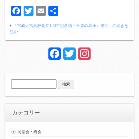
Facebook
Twitter
Email
共
有
「宮崎大宮高校創立130年記念誌『永遠の星座』発行」の続きを
読む
Facebook
Twitter
Instagram
検
索:
カテコリー
同窓会・総会