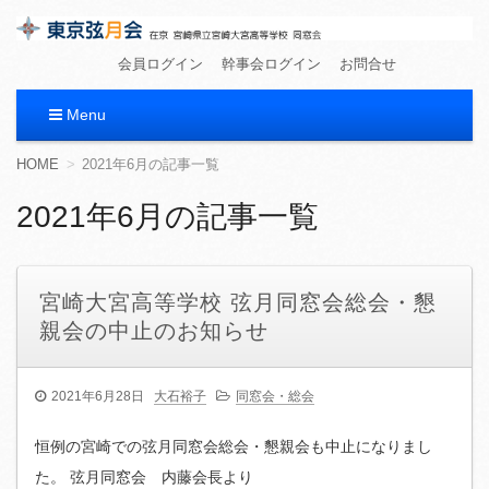
東京弦月会
在京 宮崎県立宮崎大宮高等学校 同窓会
会員ログイン
幹事会ログイン
お問合せ
Menu
コ
HOME
2021年6月の記事一覧
ン
テ
2021年6月の記事一覧
ン
ツ
へ
移
宮崎大宮高等学校 弦月同窓会総会・懇
動
親会の中止のお知らせ
2021年6月28日
大石裕子
同窓会・総会
恒例の宮崎での弦月同窓会総会・懇親会も中止になりまし
た。 弦月同窓会 内藤会長より