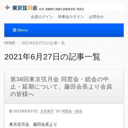
東京弦月会
在京 宮崎県立宮崎大宮高等学校 同窓会
会員ログイン
幹事会ログイン
お問合せ
Menu
コ
HOME
2021年6月27日の記事一覧
ン
テ
2021年6月27日の記事一覧
ン
ツ
へ
移
第38回東京弦月会 同窓会・総会の中
動
止・延期について、藤田会長より会員
の皆様へ
2021年6月27日
大石裕子
同窓会・総会
東京弦月会 藤田会長より