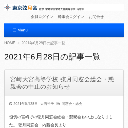
東京弦月会
在京 宮崎県立宮崎大宮高等学校 同窓会
会員ログイン
幹事会ログイン
お問合せ
Menu
コ
HOME
2021年6月28日の記事一覧
ン
テ
2021年6月28日の記事一覧
ン
ツ
へ
移
宮崎大宮高等学校 弦月同窓会総会・懇
動
親会の中止のお知らせ
2021年6月28日
大石裕子
同窓会・総会
恒例の宮崎での弦月同窓会総会・懇親会も中止になりまし
た。 弦月同窓会 内藤会長より