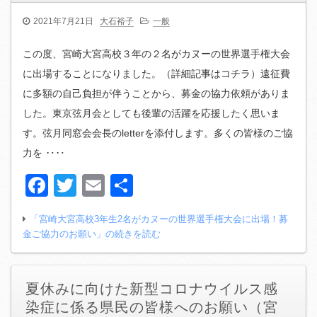
2021年7月21日
大石裕子
一般
この度、宮崎大宮高校３年の２名がカヌーの世界選手権大会
に出場することになりました。（詳細記事はコチラ）遠征費
に多額の自己負担が伴うことから、募金の協力依頼がありま
した。東京弦月会としても後輩の活躍を応援したく思いま
す。弦月同窓会会長のletterを添付します。多くの皆様のご協
力を ‥‥
Facebook
Twitter
Email
共
有
「宮崎大宮高校3年生2名がカヌーの世界選手権大会に出場！募
金ご協力のお願い」の続きを読む
夏休みに向けた新型コロナウイルス感
染症に係る県民の皆様へのお願い（宮