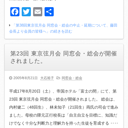
Facebook
Twitter
Email
共
有
「第38回東京弦月会 同窓会・総会の中止・延期について、藤田
会長より会員の皆様へ」の続きを読む
第23回 東京弦月会 同窓会・総会が開催
されました。
2005年8月21日
大石裕子
同窓会・総会
平成17年8月20日（土）、帝国ホテル「富士の間」にて、第
23回 東京弦月会 同窓会・総会が開催されました。 総会は、
内村健二（48回生）、林未知子（21回生）両氏の司会で進み
ました。母校の隈元正行校長は「自主自立を目標に、知識だ
けでなく十分な判断力と理解力を持った生徒を育成する ‥‥