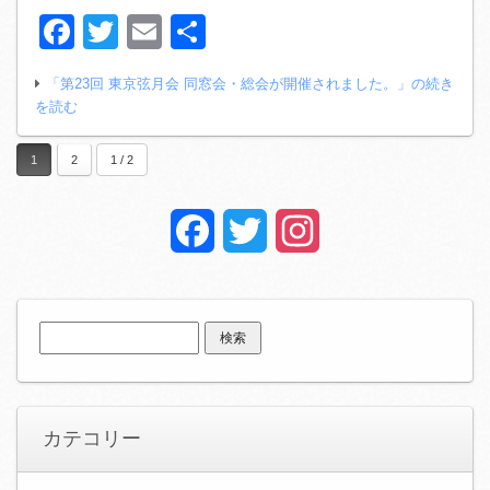
Facebook
Twitter
Email
共
有
「第23回 東京弦月会 同窓会・総会が開催されました。」の続き
を読む
1
2
1 / 2
Facebook
Twitter
Instagram
検
索:
カテコリー