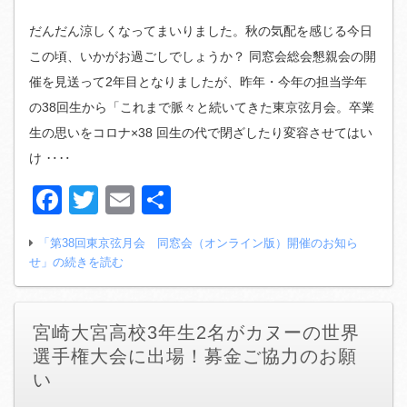
だんだん涼しくなってまいりました。秋の気配を感じる今日
この頃、いかがお過ごしでしょうか？ 同窓会総会懇親会の開
催を見送って2年目となりましたが、昨年・今年の担当学年
の38回生から「これまで脈々と続いてきた東京弦月会。卒業
生の思いをコロナ×38 回生の代で閉ざしたり変容させてはい
け ‥‥
Facebook
Twitter
Email
共
有
「第38回東京弦月会 同窓会（オンライン版）開催のお知ら
せ」の続きを読む
宮崎大宮高校3年生2名がカヌーの世界
選手権大会に出場！募金ご協力のお願
い