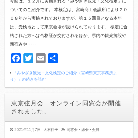
今回は、１２月に実施される「みやざき観光・文化検定」に
ついてのご紹介です。 本検定は、宮崎商工会議所により２０
０８年から実施されておりますが、第１５回目となる本年
は、受検地として東京会場が設けられております。 検定に合
格された方へは合格証が交付されるほか、県内の観光施設や
新宿みや ‥‥
Facebook
Twitter
Email
共
有
「みやざき観光・文化検定のご紹介（宮崎県東京事務所よ
り）」の続きを読む
東京弦月会 オンライン同窓会が開催
されました。
2021年11月7日
大石裕子
同窓会・総会
•
会員