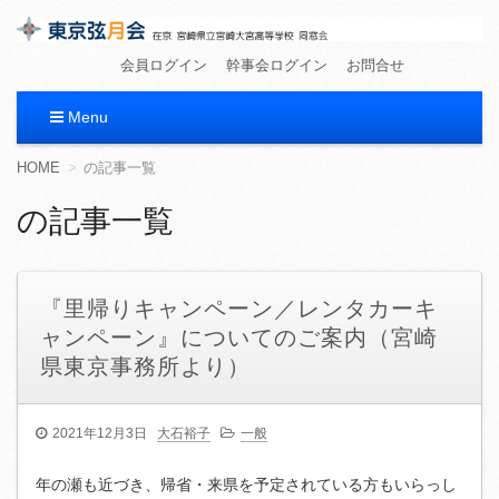
東京弦月会
在京 宮崎県立宮崎大宮高等学校 同窓会
会員ログイン
幹事会ログイン
お問合せ
Menu
コ
HOME
の記事一覧
ン
テ
の記事一覧
ン
ツ
へ
移
『里帰りキャンペーン／レンタカーキ
動
ャンペーン』についてのご案内（宮崎
県東京事務所より）
2021年12月3日
大石裕子
一般
年の瀬も近づき、帰省・来県を予定されている方もいらっし