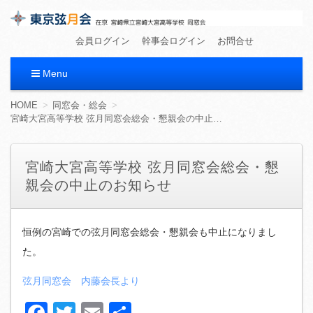
東京弦月会
在京 宮崎県立宮崎大宮高等学校 同窓会
会員ログイン
幹事会ログイン
お問合せ
Menu
コ
HOME
同窓会・総会
ン
宮崎大宮高等学校 弦月同窓会総会・懇親会の中止のお知らせ
テ
ン
ツ
宮崎大宮高等学校 弦月同窓会総会・懇
へ
親会の中止のお知らせ
移
動
恒例の宮崎での弦月同窓会総会・懇親会も中止になりまし
た。
弦月同窓会 内藤会長より
Facebook
Twitter
Email
共