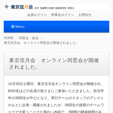
東京弦月会
在京 宮崎県立宮崎大宮高等学校 同窓会
会員ログイン
幹事会ログイン
お問合せ
Menu
コ
HOME
同窓会・総会
ン
東京弦月会 オンライン同窓会が開催されました。
テ
ン
ツ
東京弦月会 オンライン同窓会が開催
へ
されました。
移
動
10月30日土曜日、東京弦月会オンライン同窓会が開催され、
約50名ほどの会員の皆さまにご参加いただきました。担当学
年の38回生が中心となり、実行チームのスタッフのアシスト
のもとに企画・開催されましたが、38回生の抜群のチームワ
ークで大変ユニークな面白い内容で、2時間の開催時間があ