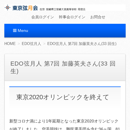
東京弦月会
在京 宮崎県立宮崎大宮高等学校 同窓会
会員ログイン
幹事会ログイン
お問合せ
Menu
コ
HOME
EDO弦月人
EDO弦月人 第7回 加藤英夫さん(33 回生)
ン
テ
ン
EDO弦月人 第7回 加藤英夫さん(33 回
ツ
生)
へ
移
動
東京2020オリンピックを終えて
新型コロナ渦により1年延期となった東京2020オリンピック
が終了しました。空手競技は、難民選手団を含む36ヶ国、81