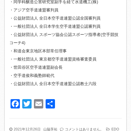
・同学科醸造公害研究室副手を経て水道機工(株)
・アジア空手道連盟審判員
・公益財団法人 全日本空手道連盟公認全国審判員
・一般社団法人 全日本学生空手道連盟公認審判員
・公益財団法人 スポーツ協会公認スポーツ指導者(空手競技
コーチ4)
・和道会東京地区本部常任理事
・一般社団法人 東京都空手道連盟資格審査委員
・世田谷区空手道連盟副会長
・空手道俊和義塾師範代
・公益財団法人 全日本空手道連盟公認教士六段
Facebook
Twitter
Email
共
有
2021年12月26日
山脇享祐
コメントはありません。
EDO