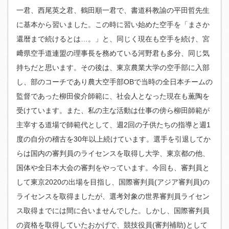
一君、西尾英之君、鶴田順一君で、書道科教諭の平田哲先生
に基本から習いました。この時に習い始めた空手を「まさか
還暦まで続けるとは…。」と、同じく現在も空手を続け、宮
﨑県空手道連盟の理事長を務めている河野君も多分、同じ気
持ちだと思います。その後は、東京農業大学の空手部に入部
し、部のコーチであり農大空手部OBで当時の全日本チームの
監督であった柳田俊介師範に、社会人となった現在も薫陶を
受けています。また、私の主な活動は仕事の傍ら柳田師範が
主宰する道場で師範代として、週2回の子供たちの指導と週1
度の自分の稽古を30年以上続けています。選手を引退してか
らは国内の審判員のライセンスを取得し大学、東京都の他、
国体や全日本大会の審判をやっています。今回も、審判員と
して東京2020の出場を目指し、国際審判員(アジア審判員)の
ライセンスを取得ましたが、選考対象の世界審判員ライセン
ス取得までには間に合いませんでした。しかし、国際審判員
の資格を取得していたおかげで、競技役員(審判補助)として