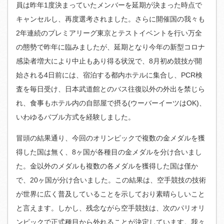
員は昨年1度決まっていたメンバーを延期が決まった時点で
キャンセルし、再度選考されました。さらに開催国の我々も
2年連続のプレミアリーグ東京とテストイベントを行い万全
の態勢で昨年に臨みましたが、延期となり今年の新型コロナ
感染者増大により中止もあり得る状況で、8月初め競技が開
始される4日前には、宿泊する都内ホテルに集合し、PCR検
査を毎日受け、日本武道館とのバス往復以外の外出を禁じら
れ、食事もホテル内の自部屋で摂る(ウーバーイーツはOK)、
いわゆるバブル方式を経験しました。
冒頭の結果通り、今回のオリンピックで複数の金メダルを獲
得した国は無く、8ヶ国が各種目の金メダルを分け合いまし
た。金以外のメダルも複数の各メダルを獲得した国は僅か
で、20ヶ国が分け合いました。この結果は、空手競技の技術
が世界に広く普及していることを示しており素晴らしいこと
と言えます。しかし、残念ながら空手競技は、次のパリオリ
ンピックで正式種目から外れることが決定しています。我々