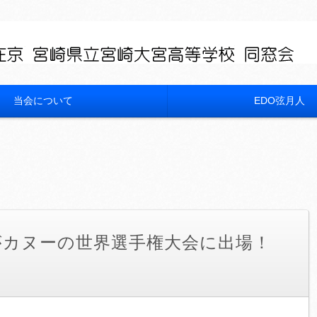
当会について
EDO弦月人
がカヌーの世界選手権大会に出場！