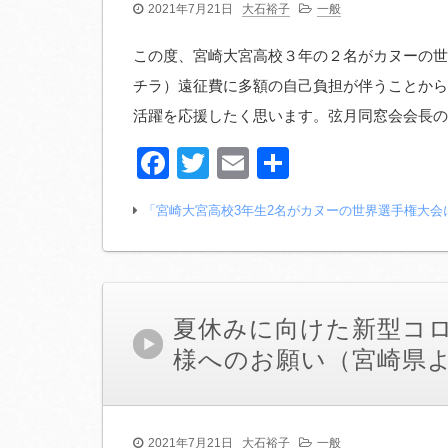
2021年7月21日
大石裕子
一般
この度、宮崎大宮高校３年の２名がカヌーの世
チラ）遠征費に多額の自己負担が伴うことから
活躍を応援したく思います。弦月同窓会会長のle
Facebook
Twitter
Email
共
有
「宮崎大宮高校3年生2名がカヌーの世界選手権大
夏休みに向けた新型コ
様へのお願い（宮崎県
2021年7月21日
大石裕子
一般