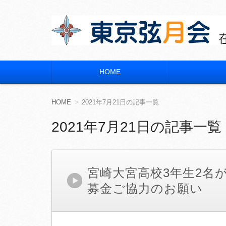
東京弦月会
在京 宮崎県立宮崎大宮高等学校 同窓会
HOME
コ
ン
テ
ン
HOME
2021年7月21日の記事一覧
ツ
へ
2021年7月21日の記事一覧
移
動
宮崎大宮高校3年生2名
募金ご協力のお願い