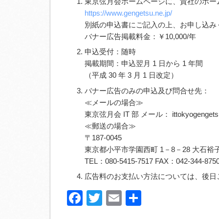
東京弦月会ホームページに、貴社のホー
https://www.gengetsu.ne.jp/
別紙の申込書にご記入の上、お申し込み
バナー広告掲載料金：￥10,000/年
申込受付：随時
掲載期間：申込翌月 1 日から 1 年間
（平成 30 年 3 月 1 日改定）
バナー広告のみの申込及び問合せ先：
≪メールの場合≫
東京弦月会 IT 部 メール： ittokyogengets
≪郵送の場合≫
〒187-0045
東京都小平市学園西町 1－8－28 大石裕
TEL：080-5415-7517 FAX：042-344-875
広告料のお支払い方法については、後日
Facebook
Twitter
Email
共
有