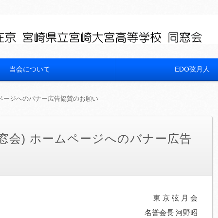
当会について
EDO弦月人
ムページへのバナー広告協賛のお願い
窓会) ホームページへのバナー広告
東 京 弦 月 会
名誉会長 河野昭