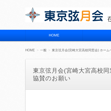
東京弦月会
在京 宮崎県立宮崎大宮高等学校 同窓会
HOME
コ
ン
テ
ン
HOME
一般
東京弦月会(宮崎大宮高校同窓会) ホー
ツ
へ
移
動
東京弦月会(宮崎大宮高校同
協賛のお願い