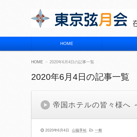
東京弦月会
在京 宮崎県立宮崎大宮高等学校 同窓会
HOME
コ
ン
テ
ン
HOME
2020年6月4日の記事一覧
ツ
へ
2020年6月4日の記事一覧
移
動
帝国ホテルの皆々様へ 
2020年6月4日
山脇享祐
一般