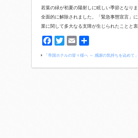
若葉の緑が初夏の陽射しに眩しい季節となりま
全面的に解除されました。「緊急事態宣言」に
業に関して多大なる支障が生じられたことと衷
Facebook
Twitter
Email
共
有
「帝国ホテルの皆々様へ ～ 感謝の気持ちを込めて