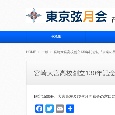
東京弦月会
在京 宮崎県立宮崎大宮高等学校 同窓会
HOME
コ
ン
テ
ン
HOME
一般
宮崎大宮高校創立130年記念誌『永遠の
ツ
へ
移
動
宮崎大宮高校創立130年記
限定1500冊、大宮高校及び弦月同窓会の窓口に
Facebook
Twitter
Email
共