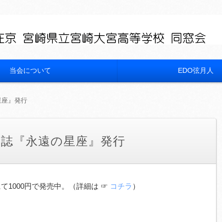
当会について
EDO弦月人
星座』発行
念誌『永遠の星座』発行
て1000円で発売中。（詳細は ☞
コチラ
）