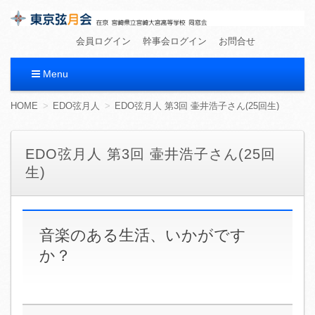
東京弦月会
在京 宮崎県立宮崎大宮高等学校 同窓会
会員ログイン
幹事会ログイン
お問合せ
Menu
コ
HOME
EDO弦月人
EDO弦月人 第3回 壷井浩子さん(25回生)
ン
テ
ン
EDO弦月人 第3回 壷井浩子さん(25回
ツ
生)
へ
移
動
音楽のある生活、いかがです
か？