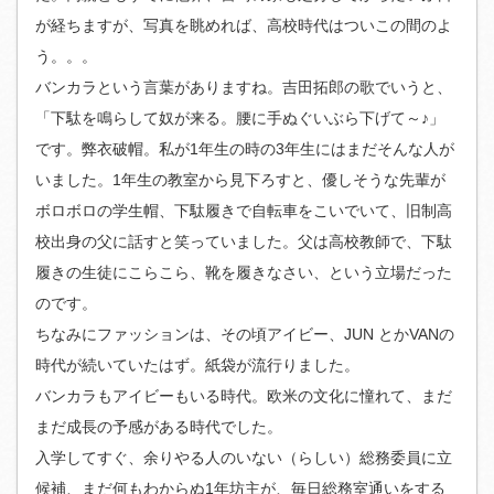
が経ちますが、写真を眺めれば、高校時代はついこの間のよ
う。。。
バンカラという言葉がありますね。吉田拓郎の歌でいうと、
「下駄を鳴らして奴が来る。腰に手ぬぐいぶら下げて～♪」
です。弊衣破帽。私が1年生の時の3年生にはまだそんな人が
いました。1年生の教室から見下ろすと、優しそうな先輩が
ボロボロの学生帽、下駄履きで自転車をこいでいて、旧制高
校出身の父に話すと笑っていました。父は高校教師で、下駄
履きの生徒にこらこら、靴を履きなさい、という立場だった
のです。
ちなみにファッションは、その頃アイビー、JUN とかVANの
時代が続いていたはず。紙袋が流行りました。
バンカラもアイビーもいる時代。欧米の文化に憧れて、まだ
まだ成長の予感がある時代でした。
入学してすぐ、余りやる人のいない（らしい）総務委員に立
候補、まだ何もわからぬ1年坊主が、毎日総務室通いをする