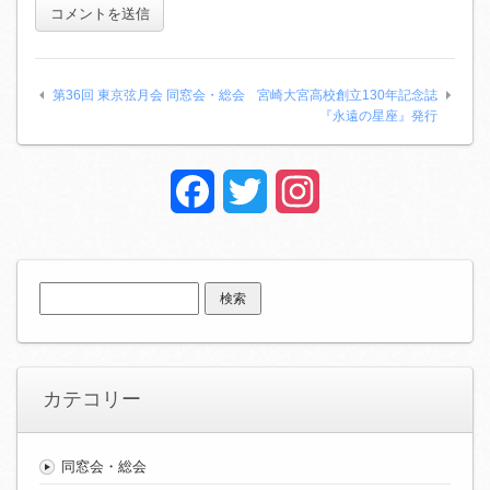
第36回 東京弦月会 同窓会・総会
宮崎大宮高校創立130年記念誌
『永遠の星座』発行
Facebook
Twitter
Instagram
検
索:
カテコリー
同窓会・総会