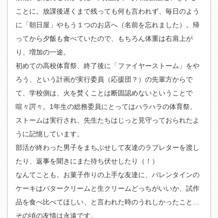
ことに。放課後遅くまで残っても何も言われず、毎日のよう
に「朝日屋」やもう１つのお店へ（名前を忘れました）。帰
ってから夕飯も食べていたので、もちろん体重は右肩上が
り、増加の一途。
初めての高校体育祭、終了後に「ファイヤーストーム」をや
ろう、という計画が実行委員（応援団？）の先輩方からで
て、学校側は、火を焚くことは断固認めないということで
喧々諤々。1年生の総務委員にとってはハラハラの体育祭、
ストームは実行され、先生たちはじっと見守っておられたよ
うに記憶しています。
部活が終わった男子をまちぶせして友達のラブレターを渡し
たり、返事を聞きにまた待ち伏せしたり（！）
なんてことも。お菓子作りの上手な友達に、バレンタインの
ケーキはバタークリームと生クリームどっちがいいか、試作
品を食べ比べてほしい、と言われた時のうれしかったこと…
その頃の友情は永遠です。