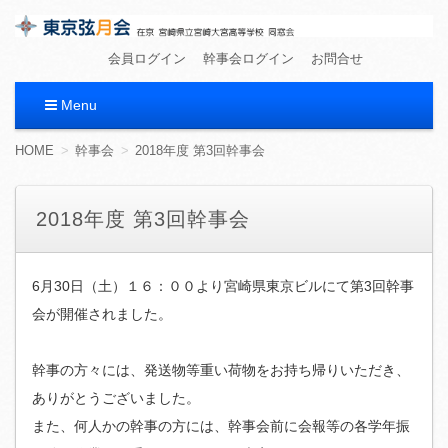
東京弦月会
在京 宮崎県立宮崎大宮高等学校 同窓会
会員ログイン
幹事会ログイン
お問合せ
Menu
コ
HOME
幹事会
2018年度 第3回幹事会
ン
テ
ン
2018年度 第3回幹事会
ツ
へ
移
動
6月30日（土）１６：００より宮崎県東京ビルにて第3回幹事
会が開催されました。
幹事の方々には、発送物等重い荷物をお持ち帰りいただき、
ありがとうございました。
また、何人かの幹事の方には、幹事会前に会報等の各学年振