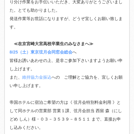
り分け作業をお手伝いいただき、大変ありがとうございまし
た。とても助かりました。
発送作業等お世話になりますが、どうぞ宜しくお願い致しま
す。
≪在京宮崎大宮高校卒業生のみなさまへ≫
8/25（土）東京弦月会同窓会総会
へ
皆様お誘いあわせの上、是非ご参加下さいますようお願い申
し上げます。
また、
維持協力金振込
への ご理解とご協力を、宜しくお願
い申し上げます。
帝国ホテルに宿泊ご希望の方は《 弦月会特別料金利用 》と
して同ホテルの営業部 営業１課、弦月会担当 西留 森（にし
どめ しん）様・０３－３５３９－８５１１ まで、直接お申
し込みください。