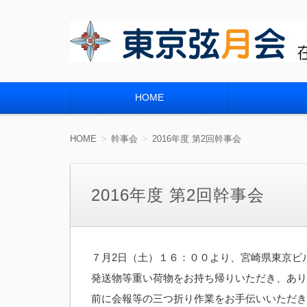
東京弦月会
在京 宮崎県立宮崎大宮高等学校 同窓会
HOME
コ
ン
テ
ン
HOME
幹事会
2016年度 第2回幹事会
ツ
へ
移
動
2016年度 第2回幹事会
７月2日（土）１６：００より、宮崎県東京ビ
発送物等重い荷物をお持ち帰りいただき、あり
前に会報等の三つ折り作業をお手伝いいただき