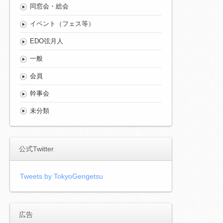
同窓会・総会
イベント（フェス等）
EDO弦月人
一般
会員
幹事会
未分類
公式Twitter
Tweets by TokyoGengetsu
広告