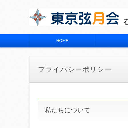
東京弦月会
在京 宮崎県立宮崎大宮高等学校 同窓会
HOME
コ
ン
テ
ン
ツ
プライバシーポリシー
へ
移
動
私たちについて