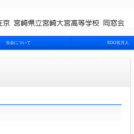
当会について
EDO弦月人